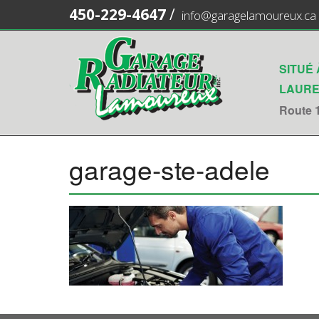
450-229-4647
/
info@garagelamoureux.ca
SITUÉ
LAURE
Route 1
garage-ste-adele