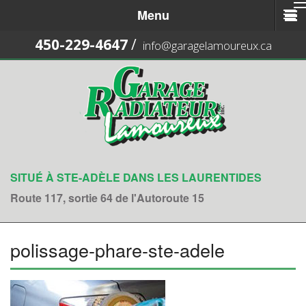
Menu
450-229-4647
/
info@garagelamoureux.ca
SITUÉ À STE-ADÈLE DANS LES LAURENTIDES
Route 117, sortie 64 de l'Autoroute 15
polissage-phare-ste-adele